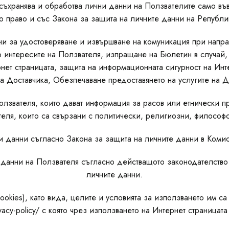
, съхранява и обработва лични данни на Ползвателите само въ
 право и със Закона за защита на личните данни на Републи
ни за удостоверяване и извършване на комуникация при напр
интересите на Ползвателя, изпращане на Бюлетин в случай, 
рнет страницата, защита на информационната сигурност на Инт
на Доставчика, Обезпечаване предоставянето на услугите на Д
олзвателя, които дават информация за расов или етнически п
еля, които са свързани с политически, религиозни, философ
чни данни съгласно Закона за защита на личните данни в К
 данни на Ползвателя съгласно действащото законодателство
личните данни.
ookies), като вида, целите и условията за използването им с
privacy-policy/ с която чрез използването на Интернет страницат