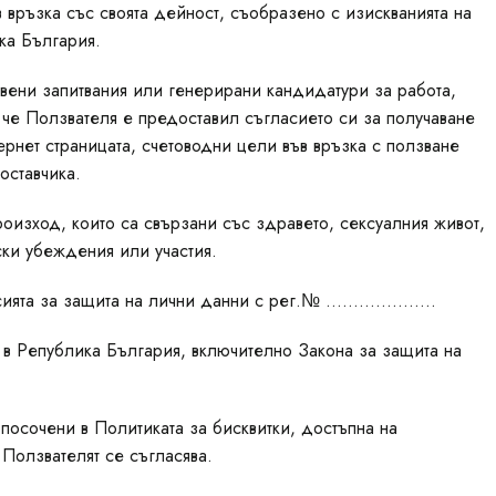
в връзка със своята дейност, съобразено с изискванията на
ка България.
авени запитвания или генерирани кандидатури за работа,
че Ползвателя е предоставил съгласието си за получаване
ернет страницата, счетоводни цели във връзка с ползване
оставчика.
роизход, които са свързани със здравето, сексуалния живот,
ски убеждения или участия.
омисията за защита на лични данни с рег.№ ………………..
 в Република България, включително Закона за защита на
а посочени в Политиката за бисквитки, достъпна на
а Ползвателят се съгласява.