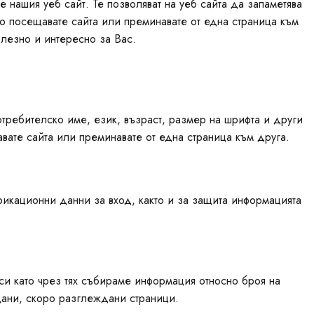
 нашия уеб сайт. Те позволяват на уеб сайта да запаметява
то посещавате сайта или преминавате от една страница към
лезно и интересно за Вас.
отребителско име, език, възраст, размер на шрифта и други
авате сайта или преминавате от една страница към друга.
фикационни данни за вход, както и за защита информацията
си като чрез тях събираме информация относно броя на
дани, скоро разглеждани страници.