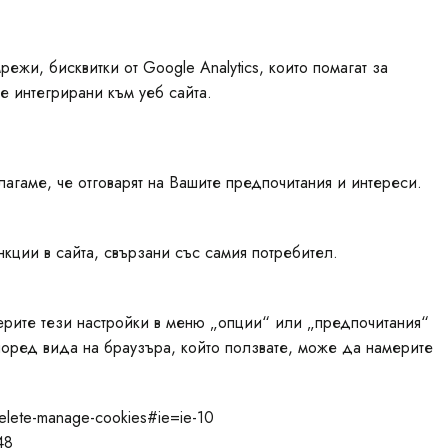
жи, бисквитки от Google Analytics, които помагат за
е интегрирани към уеб сайта.
агаме, че отговарят на Вашите предпочитания и интереси.
нкции в сайта, свързани със самия потребител.
ерите тези настройки в меню „опции“ или „предпочитания“
според вида на браузъра, който ползвате, може да намерите
-delete-manage-cookies#ie=ie-10
48