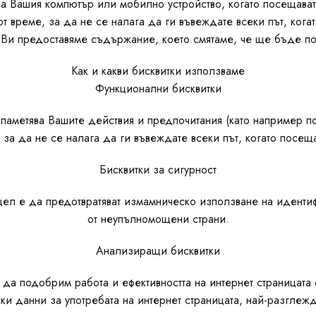
 на Вашия компютър или мобилно устройство, когато посещавате
 време, за да не се налага да ги въвеждате всеки път, кога
а Ви предоставяме съдържание, което смятаме, че ще бъде по
Как и какви бисквитки използваме
Функционални бисквитки
апаметява Вашите действия и предпочитания (като например п
за да не се налага да ги въвеждате всеки път, когато посещ
Бисквитки за сигурност
о цел е да предотвратяват измамническо използване на иденти
от неупълномощени страни.
Анализиращи бисквитки
да подобрим работа и ефективността на интернет страницата 
ски данни за употребата на интернет страницата, най-разглеж