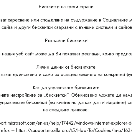
Бисквитки на трети страни
яват харесване или споделяне на съдържание в Социалните мре
 сайта и други бисквитки свързани с външни системи и сайтов
Рекламни бисквитки
 нашия уеб сайт може да Ви показват реклами, които предпол
Лични данни от бисквитките
лзват единствено и само за осъществяването на конкретни фу
Как да управлявате бисквитките
няте настройките за „бисквитки“. Обикновено можете да нам
управлявате бисквитки (включително да как да ги изтриете) 
на следните линкове:
pport.microsoft.com/en-us/help/17442/windows-internet-explorer
irefox – https://support.mozilla.org/t5/How-To/Cookies/ta-p/163