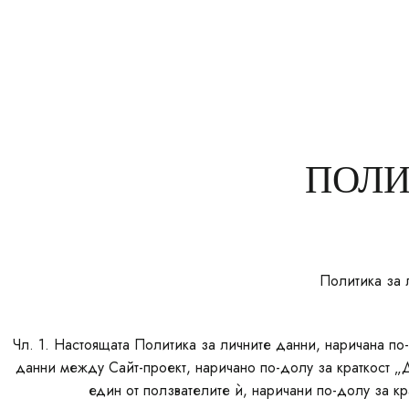
НАЧАЛО
СТАИ
РЕСТОРАНТ
НАБЛИЗО
ПОЛИ
Политика за 
Чл. 1. Настоящата Политика за личните данни, наричана по
данни между Сайт-проект, наричано по-долу за краткост „До
един от ползвателите ѝ, наричани по-долу за кр