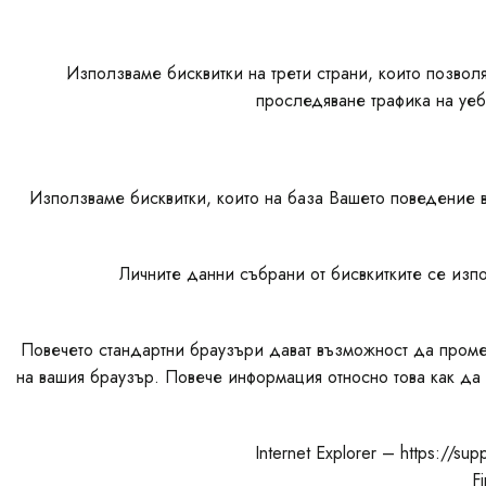
Използваме бисквитки на трети страни, които позвол
проследяване трафика на уеб
Използваме бисквитки, които на база Вашето поведение в
Личните данни събрани от бисвкитките се изпо
Повечето стандартни браузъри дават възможност да проме
на вашия браузър. Повече информация относно това как да 
Internet Explorer – https://su
F