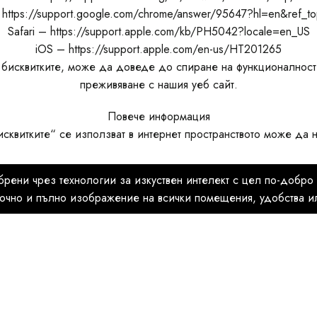
https://support.google.com/chrome/answer/95647?hl=en&ref_t
Safari – https://support.apple.com/kb/PH5042?locale=en_US
iOS – https://support.apple.com/en-us/HT201265
 бисквитките, може да доведе до спиране на функционалности
преживяване с нашия уеб сайт.
Повече информация
сквитките“ се използват в интернет пространството може да н
рени чрез технологии за изкуствен интелект с цел по-добро 
точно и пълно изображение на всички помещения, удобства ил