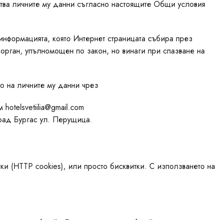
ботва личните му данни съгласно настоящите Общи условия
 информацията, която Интернет страницата събира през
орган, упълномощен по закон, но винаги при спазване на
то на личните му данни чрез
otelsvetiilia@gmail.com
град Бургас ул. Перущица.
и (HTTP cookies), или просто бисквитки. С използването на