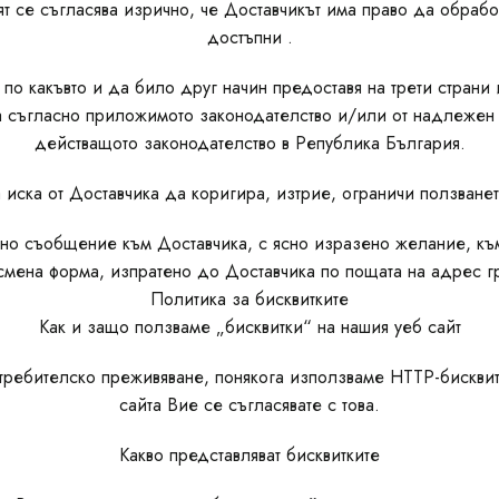
ят се съгласява изрично, че Доставчикът има право да обра
достъпни .
 по какъвто и да било друг начин предоставя на трети страни
ва съгласно приложимото законодателство и/или от надлежен 
действащото законодателство в Република България.
 иска от Доставчика да коригира, изтрие, ограничи ползване
о съобщение към Доставчика, с ясно изразено желание, към h
исмена форма, изпратено до Доставчика по пощата на адрес 
Политика за бисквитките
Как и защо ползваме „бисквитки“ на нашия уеб сайт
требителско преживяване, понякога използваме HTTP-бисквитк
сайта Вие се съгласявате с това.
Какво представляват бисквитките