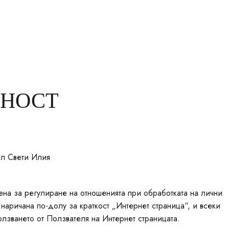
0878 206 838
/
056 838 284
Резервирай
ЛНОСТ
ел Свети Илия
ена за регулиране на отношенията при обработката на лични
 наричана по-долу за краткост „Интернет страница“, и всеки
олзването от Ползвателя на Интернет страницата.