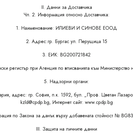
II. Данни за Доставчика
Чл. 2. Информация относно Доставчика:
1. Наименование: ИЛИЕВИ И СИНОВЕ ЕООД
2. Адрес:гр. Бургас ул. Перущица 15
3. ЕИК: BG200721842
вски регистър при Агенция по вписванията към Министерство
5. Надзорни органи:
ия, адрес: гр. София, п.к. 1592, бул. „Проф. Цветан Лазаро
kzld@cpdp.bg, Интернет сайт: www.cpdp.bg
трация по Закона за данък върху добавената стойност № BG8
III. Защита на личните данни